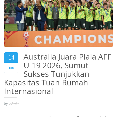
Australia Juara Piala AFF
14
U-19 2026, Sumut
2026
JUN
Sukses Tunjukkan
Kapasitas Tuan Rumah
Internasional
by
admin