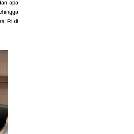
dan apa
ehingga
al RI di