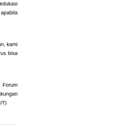
edukasi
apabila
an, kami
rus bisa
ur Forum
gkungan
UT)