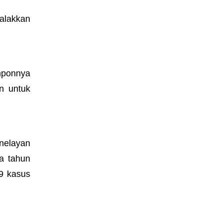
alakkan
umponnya
an untuk
nelayan
a tahun
19 kasus