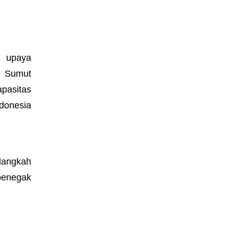
t upaya
v Sumut
pasitas
ndonesia
 langkah
penegak