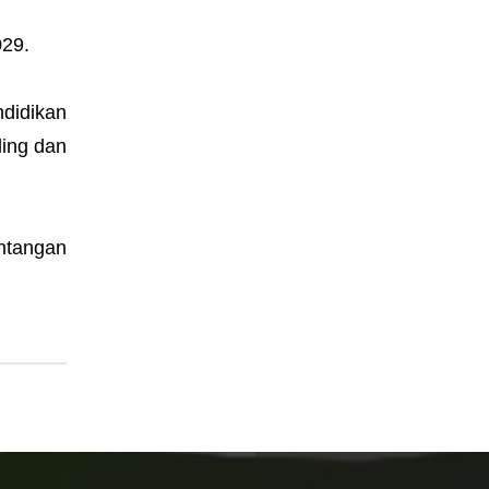
029.
didikan
ding dan
antangan