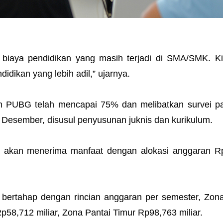
iaya pendidikan yang masih terjadi di SMA/SMK. Kit
dikan yang lebih adil,” ujarnya.
an PUBG telah mencapai 75% dan melibatkan survei p
ir Desember, disusul penyusunan juknis dan kurikulum.
a akan menerima manfaat dengan alokasi anggaran R
 bertahap dengan rincian anggaran per semester, Zon
p58,712 miliar, Zona Pantai Timur Rp98,763 miliar.