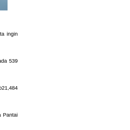
a ingin
ada 539
p21,484
a Pantai