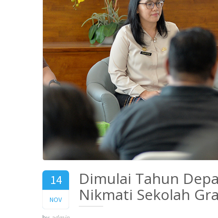
Dimulai Tahun Depan
14
Nikmati Sekolah Gr
2025
NOV
by
admin