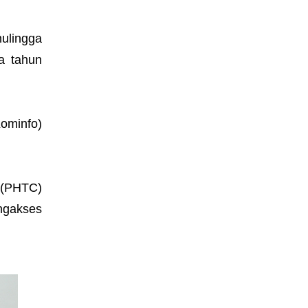
ulingga
a tahun
Kominfo)
 (PHTC)
ngakses