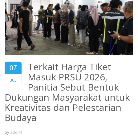
Terkait Harga Tiket
07
Masuk PRSU 2026,
2026
JUL
Panitia Sebut Bentuk
Dukungan Masyarakat untuk
Kreativitas dan Pelestarian
Budaya
by
admin