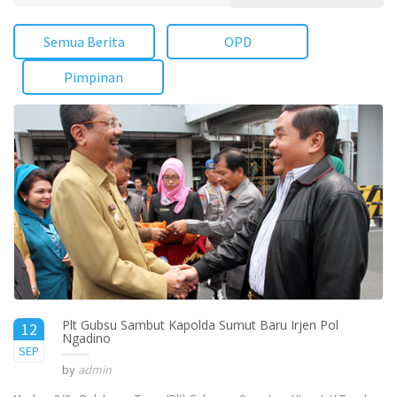
Semua Berita
OPD
Pimpinan
Plt Gubsu Sambut Kapolda Sumut Baru Irjen Pol
12
Ngadino
2015
SEP
by
admin