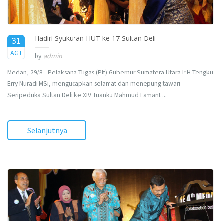
Hadiri Syukuran HUT ke-17 Sultan Deli
31
2015
AGT
by
admin
Medan, 29/8 - Pelaksana Tugas (Plt) Gubernur Sumatera Utara Ir H Tengku
Erry Nuradi MSi, mengucapkan selamat dan menepung tawari
Seripeduka Sultan Deli ke XIV Tuanku Mahmud Lamant ...
Selanjutnya