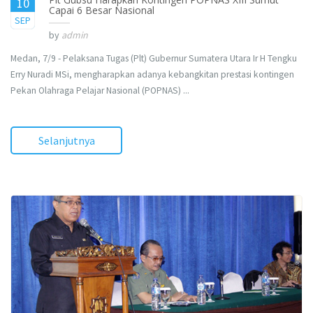
10
Capai 6 Besar Nasional
2015
SEP
by
admin
Medan, 7/9 - Pelaksana Tugas (Plt) Gubernur Sumatera Utara Ir H Tengku
Erry Nuradi MSi, mengharapkan adanya kebangkitan prestasi kontingen
Pekan Olahraga Pelajar Nasional (POPNAS) ...
Selanjutnya