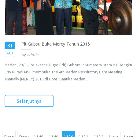
Plt Gubsu Buka Mercy Tahun 2015
31
2015
AGT
by
admin
Medan, 29/8 - Pelaksana Tugas (Plt) Gubernur Sumatera Utara Ir H Tengku
Erry Nuradi MSi, membuka The 4th Medan Respiratory Care Meeting
Annually (MERCY) 2015 di Hotel Santika Medan...
Selanjutnya
First
Prev
1148
1149
1150
1151
1152
Next
Last