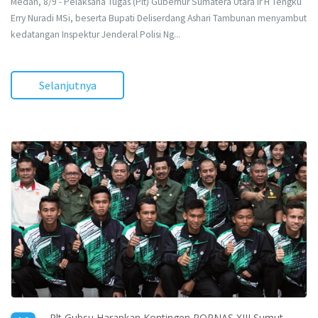
Medan, 8/9 - Pelaksana Tugas (Plt) Gubernur Sumatera Utara Ir H Tengku
Erry Nuradi MSi, beserta Bupati Deliserdang Ashari Tambunan menyambut
kedatangan Inspektur Jenderal Polisi Ng...
Selanjutnya
Plt Gubsu Harapkan Kontingen POPNAS XIII Sumut