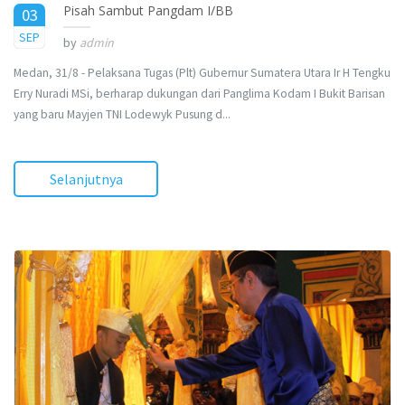
Pisah Sambut Pangdam I/BB
03
2015
SEP
by
admin
Medan, 31/8 - Pelaksana Tugas (Plt) Gubernur Sumatera Utara Ir H Tengku
Erry Nuradi MSi, berharap dukungan dari Panglima Kodam I Bukit Barisan
yang baru Mayjen TNI Lodewyk Pusung d...
Selanjutnya