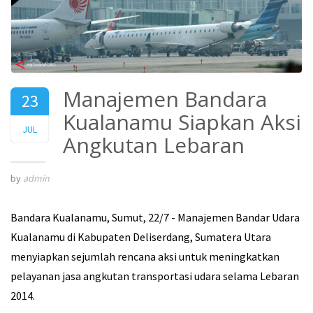
Manajemen Bandara
23
Kualanamu Siapkan Aksi
2014
JUL
Angkutan Lebaran
by
admin
Bandara Kualanamu, Sumut, 22/7 - Manajemen Bandar Udara
Kualanamu di Kabupaten Deliserdang, Sumatera Utara
menyiapkan sejumlah rencana aksi untuk meningkatkan
pelayanan jasa angkutan transportasi udara selama Lebaran
2014.