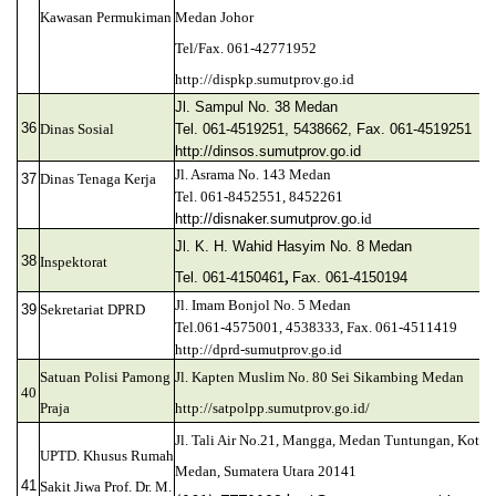
Kawasan Permukiman
Medan Johor
Tel/Fax. 061-42771952
http://dispkp.sumutprov.go.id
Jl. Sampul No. 38 Medan
36
Dinas Sosial
Tel. 061-4519251, 5438662, Fax. 061-4519251
http://dinsos.sumutprov.go.i
d
Jl. Asrama No. 143 Medan
37
Dinas Tenaga Kerja
Tel. 061-8452551, 8452261
http://disnaker.sumutprov.go.i
d
Jl. K. H. Wahid Hasyim No. 8 Medan
38
Inspektorat
,
Tel. 061-4150461
Fax. 061-4150194
Jl. Imam Bonjol No. 5 Medan
39
Sekretariat DPRD
Tel.061-4575001, 4538333, Fax. 061-4511419
http://dprd-sumutprov.go.id
Satuan Polisi Pamong
Jl. Kapten Muslim No. 80 Sei Sikambing Medan
40
Praja
http://satpolpp.sumutprov.go.id/
Jl. Tali Air No.21, Mangga, Medan Tuntungan, Kota
UPTD. Khusus Rumah
Medan, Sumatera Utara 20141
41
Sakit Jiwa Prof. Dr. M.