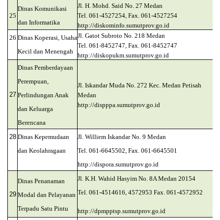
Jl. H. Mohd. Said No. 27 Medan
Dinas Komunikasi
25
Tel. 061-4527254, Fax. 061-4527254
dan Informatika
http://diskominfo.sumutprov.go.id
Jl. Gatot Subroto No. 218 Medan
26
Dinas Koperasi, Usaha
Tel. 061-8452747, Fax. 061-8452747
Kecil dan Menengah
http://diskopukm.sumutprov.go.id
Dinas Pemberdayaan
Perempuan,
Jl. Iskandar Muda No. 272 Kec. Medan Petisah
27
Perlindungan Anak
Medan
http://dispppa.sumutprov.go.id
dan Keluarga
Berencana
28
Dinas Kepemudaan
Jl. Williem Iskandar No. 9 Medan
dan Keolahragaan
Tel. 061-6645502, Fax. 061-6645501
http://dispora.sumutprov.go.id
Jl. K.H. Wahid Hasyim No. 8A Medan 20154
Dinas Penanaman
Tel. 061-4514616, 4572953 Fax. 061-4572952
29
Modal dan Pelayanan
Terpadu Satu Pintu
http://dpmpptsp.sumutprov.go.id