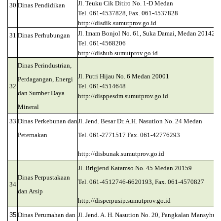
Jl. Teuku Cik Ditiro No. 1-D Medan
30
Dinas Pendidikan
Tel. 061-4537828, Fax. 061-4537828
http://disdik.sumutprov.go.id
Jl. Imam Bonjol No. 61, Suka Damai, Medan 20142
31
Dinas Perhubungan
Tel. 061-4568206
http://dishub.sumutprov.go.id
Dinas Perindustrian,
Jl. Putri Hijau No. 6 Medan 20001
Perdagangan, Energi
32
Tel. 061-4514648
dan Sumber Daya
http://disppesdm.sumutprov.go.id
Mineral
33
Dinas Perkebunan dan
Jl. Jend. Besar Dr. A.H. Nasution No. 24 Medan
Peternakan
Tel. 061-2771517 Fax. 061-42776293
http://disbunak.sumutprov.go.id
Jl. Brigjend Katamso No. 45 Medan 20159
Dinas Perpustakaan
Tel. 061-4512746-6620193, Fax. 061-4570827
34
dan Arsip
http://disperpusip.sumutprov.go.id
35
Dinas Perumahan dan
Jl. Jend. A. H. Nasution No. 20, Pangkalan Mansyhur