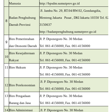
Manusia
http://bpsdm.sumutprov.go.id
Jl. Jambu No. 29, RT.04/RW.02, Gondangdia,
Badan Penghubung
Menteng Jakarta Pusat , DKI Jakarta 10350 Tel. 021-
8
Daerah Provinsi
3150637
http://badanpenghubung.sumutprov.go.id
Biro Pemerintahan
Jl. P. Diponegoro No. 30 Medan
9
dan Otonomi Daerah
Tel. 061-4156000, Fax. 061-4156000
Biro
Kesejahteraan
Jl. P. Diponegoro No. 30 Medan
10
Rakyat
Tel. 061-4156000, Fax. 061-4156000
11
Biro Hukum
Jl. P. Diponegoro No. 30 Medan
Tel. 061-4156000, Fax. 061-4156000
Jl. P. Diponegoro No. 30 Medan
12
Biro Perekonomian
Tel. 061-4156000, Fax. 061-4156000
13
Biro Pengadaan
Jl. P. Diponegoro No. 30 Medan
Barang dan Jasa
Tel. 061-4156000, Fax. 061-4156000
14
Biro Administrasi
Jl. P. Diponegoro No. 30 Medan