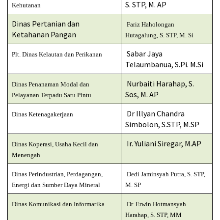
S. STP, M. AP
Kehutanan
Dinas Pertanian dan
Fariz Haholongan
Ketahanan Pangan
Hutagalung, S. STP, M. Si
Sabar Jaya
Plt. Dinas Kelautan dan Perikanan
Telaumbanua, S.Pi. M.Si
Nurbaiti Harahap, S.
Dinas Penanaman Modal dan
Sos, M. AP
Pelayanan Terpadu Satu Pintu
Dr Illyan Chandra
Dinas Ketenagakerjaan
Simbolon, S.STP, M.SP
Ir. Yuliani Siregar, M.AP
Dinas Koperasi, Usaha Kecil dan
Menengah
Dinas Perindustrian, Perdagangan,
Dedi Jaminsyah Putra, S. STP,
Energi dan Sumber Daya Mineral
M. SP
Dinas Komunikasi dan Informatika
Dr. Erwin Hotmansyah
Harahap, S. STP, MM