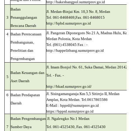
http://bakesbangpol.sumutprov.go.id
Badan
Jl. Medan-Binjai Km. 10,3 No. 8, Medan
3
Penanggulangan
Tel. 061-8468469,Fax. 061-8468015
http://bpbd.sumutprov.go.id
Bencana Daerah
Jl. Pangeran Diponegoro No.21 A, Madras Hulu, Kec.
4
Badan Perencanaan
Medan Polonia, Kota Medan
Pembangunan,
Tel. (061) 4538045 Fax : -
Penelitian dan
http://bappelitbang.sumutprov.go.id
Pengembangan
Jl. Imam Bonjol No. 61, Suka Damai, Medan 20142
Badan Keuangan dan
Tel. -
Fax. -
5
Aset Daerah
http://bkad.sumutprov.go.id/
Jl. Sisingamangaraja Km 5,5 Sitirejo II, Medan
6
Badan Pendapatan
Amplas, Kota Medan. Tel.0617865586
Daerah
E-Mail : bpprd@sumutprov.go.id
https://bpprd.sumutprov.go.id
Badan
Pengembangan
Jl. Ngalengko No.1 Medan
7
Sumber Daya
Tel. 061-4525430, Fax. 061-4525430