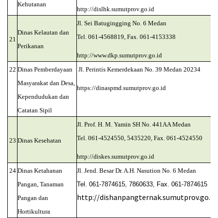
Kehutanan
http://dislhk.sumutprov.go.id
Jl. Sei Batugingging No. 6 Medan
Dinas
Kelautan
dan
Tel. 061-4568819, Fax. 061-4153338
21
Perikanan
http://www.dkp.sumutprov.go.id
22
Dinas Pemberdayaan
Jl. Perintis Kemerdekaan No. 39 Medan 20234
Masyarakat dan Desa,
https://dinaspmd.sumutprov.go.id
Kependudukan dan
Catatan Sipil
Jl. Prof. H. M. Yamin SH No. 441AA Medan
Tel. 061-4524550, 5435220, Fax. 061-4524550
23
Dinas Kesehatan
http://diskes.sumutprov.go.id
24
Dinas Ketahanan
Jl. Jend. Besar Dr. A.H. Nasution No. 6 Medan
Pangan, Tanaman
Tel. 061-7874615, 7860633, Fax. 061-7874615
http://dishanpangternak.sumutprov.go.id
Pangan dan
Hortikultura