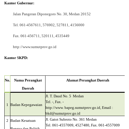
Kantor Gubernur:
Jalan Pangeran Diponegoro No. 30, Medan 20152
Tel. 061-4567611, 576902, 527811, 4156000
Fax. 061-456711, 520111, 4535449
http://www.sumutprov.go.id
Kantor SKPD:
No.
Nama Perangkat
Alamat Perangkat Daerah
Daerah
J
l. T. Daud No. 5 Medan
Tel. -, Fax. -
1
Badan Kepegawaian
http://www. bapeg.sumutprov.go.id, Email :
bkd@sumutprov.go.id
Jl. Gatot Subroto No. 361 Medan
2
Badan Kesatuan
Tel. 061-4557009, 4527480, Fax. 061-4557009
Bangsa dan Politik