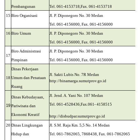
Pembangunan
Tel. 061-4153718,Fax. 061-4153718
15
Biro Organisasi
Jl. P. Diponegoro No. 30 Medan
Tel. 061-4156000, Fax. 061-4156000
16
Biro Umum
Jl. P. Diponegoro No. 30 Medan
Tel. 061-4156000, Fax. 061-4156000
Biro Administrasi
Jl. P. Diponegoro No. 30 Medan
17
Pimpinan
Tel. 061-4156000, Fax. 061-4156000
Dinas Pekerjaan
Jl. Sakti Lubis No. 7R Medan
18
Umum dan Penataan
http://binamarga.sumutprov.go.id
Ruang
Jl. Jend. A. Yani No. 107 Medan
Dinas Kebudayaan,
Tel. 061-4528436,Fax.061- 4158515
19
Pariwisata dan
Ekonomi Kreatif
http://disbudpar.sumutprov.go.id
20
Dinas Lingkungan
Jl. S.M. Raja Km. 5,5 No. 14 Medan
Hidup dan
Tel. 061-7862065, 7868438, Fax. 061-7862065