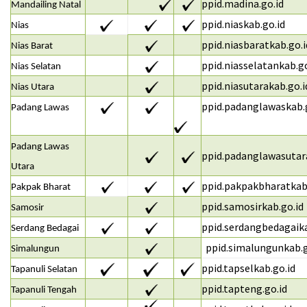
ppid.madina.go.id
Mandailing Natal
ppid.niaskab.go.id
Nias
ppid.niasbaratkab.go.i
Nias Barat
ppid.niasselatankab.go
Nias Selatan
ppid.niasutarakab.go.i
Nias Utara
ppid.padanglawaskab.
Padang Lawas
Padang Lawas
ppid.padanglawasutar
Utara
ppid.pakpakbharatkab
Pakpak Bharat
ppid.samosirkab.go.id
Samosir
ppid.serdangbedagaika
Serdang Bedagai
ppid.simalungunkab.g
Simalungun
ppid.tapselkab.go.id
Tapanuli Selatan
ppid.tapteng.go.id
Tapanuli Tengah