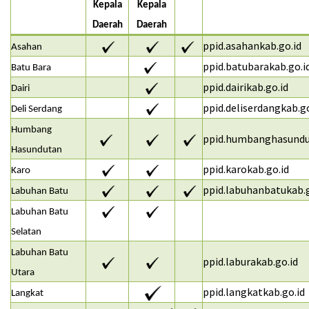
Kepala
Kepala
Daerah
Daerah
ppid.asahankab.go.id
Asahan
ppid.batubarakab.go.i
Batu Bara
ppid.dairikab.go.id
Dairi
ppid.deliserdangkab.go
Deli Serdang
Humbang
ppid.humbanghasundu
Hasundutan
ppid.karokab.go.id
Karo
ppid.labuhanbatukab.g
Labuhan Batu
Labuhan
Batu
Selatan
Labuhan Batu
ppid.laburakab.go.id
Utara
ppid.langkatkab.go.id
Langkat