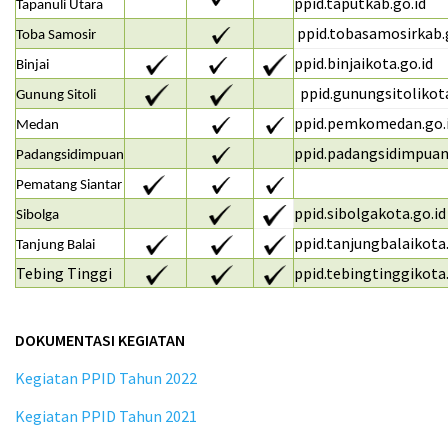
ppid.taputkab.go.id
Tapanuli Utara
ppid.tobasamosirkab.
Toba Samosir
ppid.binjaikota.go.id
Binjai
ppid.gunungsitolikota
Gunung Sitoli
ppid.pemkomedan.go.
Medan
ppid.padangsidimpuan
Padangsidimpuan
Pematang Siantar
ppid.sibolgakota.go.id
Sibolga
ppid.tanjungbalaikota.
Tanjung Balai
Tebing Tinggi
ppid.tebingtinggikota.
DOKUMENTASI KEGIATAN
Kegiatan PPID Tahun 2022
Kegiatan PPID Tahun 2021