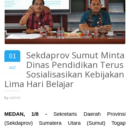
Sekdaprov Sumut Minta
01
Dinas Pendidikan Terus
2025
AGT
Sosialisasikan Kebijakan
Lima Hari Belajar
by
admin
MEDAN, 1/8 -
Sekretaris Daerah Provinsi
(Sekdaprov) Sumatera Utara (Sumut) Togap