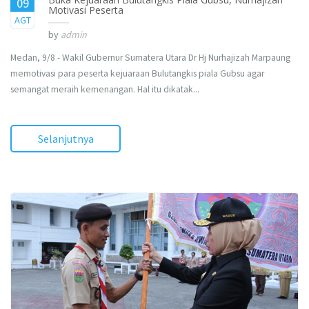
09
Motivasi Peserta
2017
AGT
by
admin
Medan, 9/8 - Wakil Gubernur Sumatera Utara Dr Hj Nurhajizah Marpaung
memotivasi para peserta kejuaraan Bulutangkis piala Gubsu agar
semangat meraih kemenangan. Hal itu dikatak...
Selanjutnya