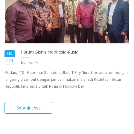
Forum Bisnis Indonesia-Rusia
04
2017
AGT
by
admin
Medan, 4/8 - Gubernur Sumatera Utara T Erry Nuradi beserta rombongan
langsung disambut dengan jamuan makan malam di Kedutaan Besar
Republik Indonesia untuk Rusia di Moskow ber...
Selanjutnya