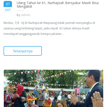
Ulang Tahun ke 61, Nurhajizah Bersyukur Masih Bisa
07
Mengabdi
2017
AGT
by
admin
Medan, 7/8 - Hj Dr Nurhajizah Marpaung tidak pernah menyangka di
usianya yang terbilang lanjut, yaitu tepat 61 tahun dirinya masih
mendapat tanggungjawab berupa jabatan ...
Selanjutnya