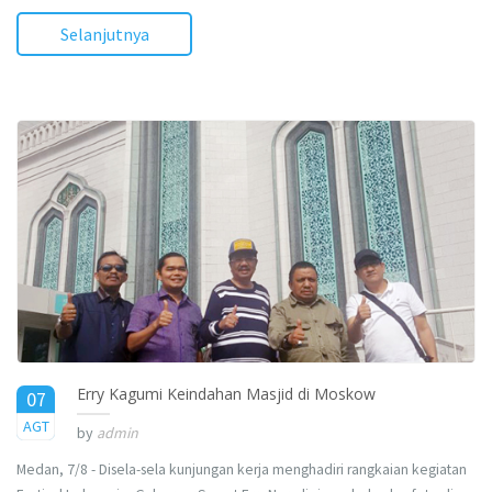
Selanjutnya
Erry Kagumi Keindahan Masjid di Moskow
07
2017
AGT
by
admin
Medan, 7/8 - Disela-sela kunjungan kerja menghadiri rangkaian kegiatan