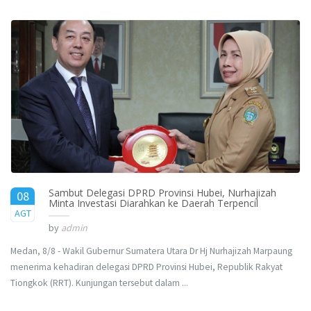
Sambut Delegasi DPRD Provinsi Hubei, Nurhajizah
08
Minta Investasi Diarahkan ke Daerah Terpencil
2017
AGT
by
admin
Medan, 8/8 - Wakil Gubernur Sumatera Utara Dr Hj Nurhajizah Marpaung
menerima kehadiran delegasi DPRD Provinsi Hubei, Republik Rakyat
Tiongkok (RRT). Kunjungan tersebut dalam ...