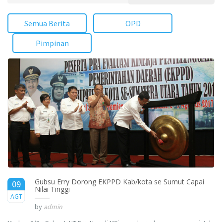
Semua Berita
OPD
Pimpinan
Gubsu Erry Dorong EKPPD Kab/kota se Sumut Capai
09
Nilai Tinggi
2017
AGT
by
admin