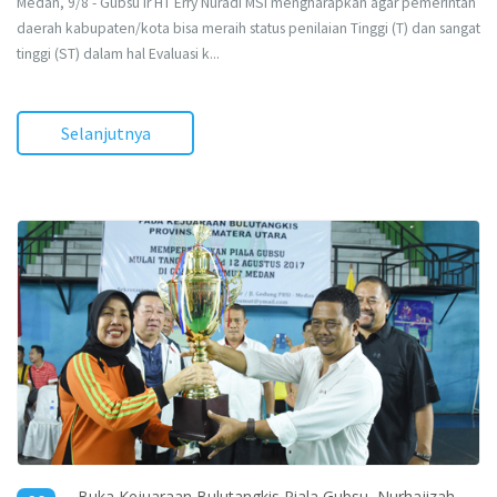
Medan, 9/8 - Gubsu Ir HT Erry Nuradi MSi mengharapkan agar pemerintah
daerah kabupaten/kota bisa meraih status penilaian Tinggi (T) dan sangat
tinggi (ST) dalam hal Evaluasi k...
Selanjutnya
Buka Kejuaraan Bulutangkis Piala Gubsu, Nurhajizah