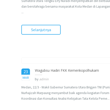
Sumatera Utara Tengku Erry Nuradi menyempatkan diri berbau
dan berolahraga bersama masyarakat Kota Medan di Lapangan
...
Selanjutnya
Wagubsu Hadiri FKK Kemenkopolhukam
23
2017
MAR
by
admin
Medan, 22/3 - Wakil Gubernur Sumatera Utara Brigjen TNI (Purn
Nurhajizah Marpaung menyambut baik agenda kegiatan Forum
Koordinasi dan Konsultasi Analisi Kebijakan Tata Kelola Peme...