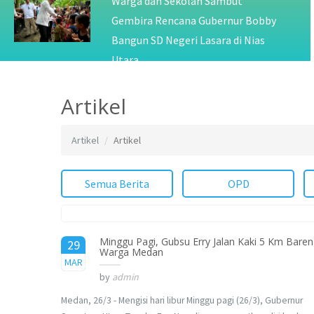
Warga dan Sekolah Sambut
Gembira Rencana Gubernur Bobby
Bangun SD Negeri Lasara di Nias
Utara
Artikel
Artikel
Artikel
Semua Berita
OPD
Minggu Pagi, Gubsu Erry Jalan Kaki 5 Km Bare
29
Warga Medan
2017
MAR
by
admin
Medan, 26/3 - Mengisi hari libur Minggu pagi (26/3), Gubernur