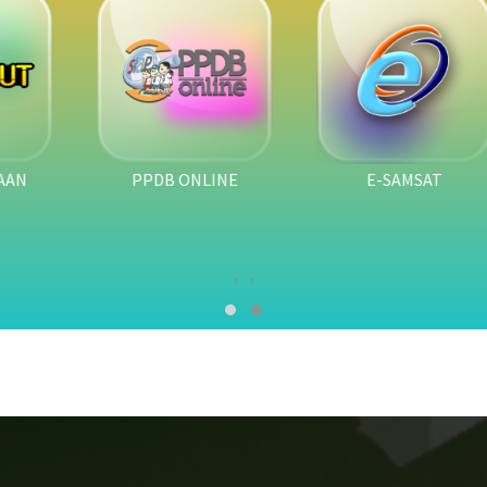
E-SAMSAT
PPDB ONLINE
‹
›