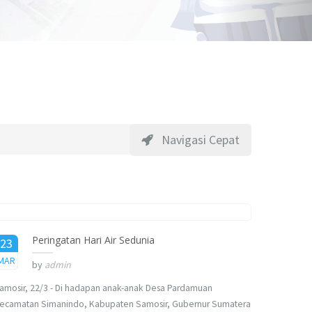
Navigasi Cepat
Peringatan Hari Air Sedunia
23
2017
MAR
by
admin
amosir, 22/3 - Di hadapan anak-anak Desa Pardamuan
ecamatan Simanindo, Kabupaten Samosir, Gubernur Sumatera