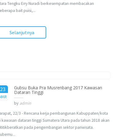
tara Tengku Erry Nuradi berkesempatan membacakan
eberapa bait puisi,...
Selanjutnya
Gubsu Buka Pra Musrenbang 2017 Kawasan
23
Dataran Tinggi
2017
MAR
by
admin
arapat, 22/3 - Rencana kerja pembangunan Kabuppaten/kota
i kawasan dataran tinggi Sumatera Utara pada tahun 2018 akan
ititikberatkan pada pengembangan sektor pariwisata.
ubernu...