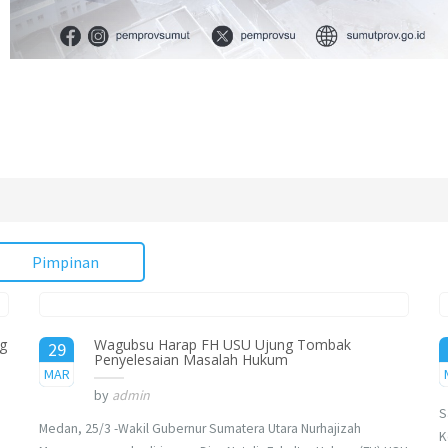
Pimpinan
ng
Wagubsu Harap FH USU Ujung Tombak
29
Penyelesaian Masalah Hukum
2017
MAR
by
admin
S
Medan, 25/3 -Wakil Gubernur Sumatera Utara Nurhajizah
K