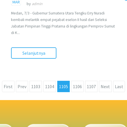
2017
MAR
by
admin
Medan, 7/3 - Gubernur Sumatera Utara Tengku Erry Nuradi
kembali melantik empat pejabat eselon II hasil dari Seleksi
Jabatan Pimpinan Tinggi Pratama di lingkungan Pemprov Sumut
di K...
Selanjutnya
First
Prev
1103
1104
1105
1106
1107
Next
Last