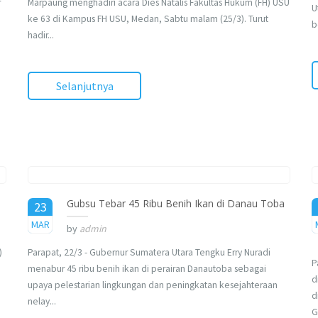
r
Marpaung menghadiri acara Dies Natalis Fakultas Hukum (FH) USU
U
ke 63 di Kampus FH USU, Medan, Sabtu malam (25/3). Turut
b
hadir...
Selanjutnya
Gubsu Tebar 45 Ribu Benih Ikan di Danau Toba
23
2017
MAR
by
admin
)
Parapat, 22/3 - Gubernur Sumatera Utara Tengku Erry Nuradi
P
menabur 45 ribu benih ikan di perairan Danautoba sebagai
d
upaya pelestarian lingkungan dan peningkatan kesejahteraan
d
nelay...
G