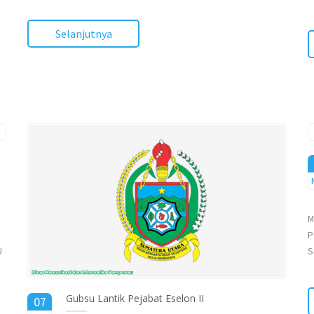
Selanjutnya
M
P
U
S
Gubsu Lantik Pejabat Eselon II
07