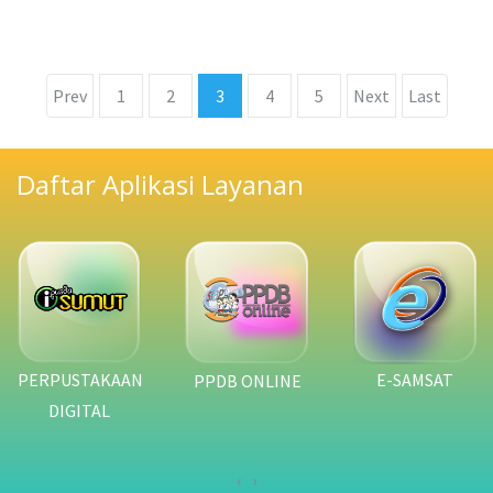
Prev
1
2
3
4
5
Next
Last
Daftar Aplikasi Layanan
E-SAMSAT
PRP2SUMUT
PPDB ONLINE
‹
›