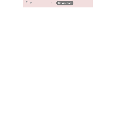
File
:
Download