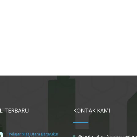
EL TERBARU
KONTAK KAMI
Pelajar Nias Utara Bersyukur
Website : https://www.sumutpro