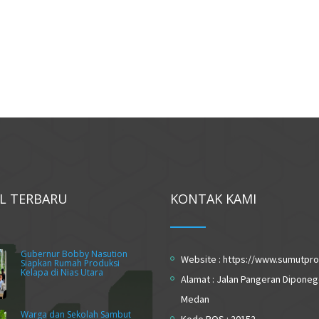
EL TERBARU
KONTAK KAMI
Gubernur Bobby Nasution
Website : https://www.sumutpro
Siapkan Rumah Produksi
Kelapa di Nias Utara
Alamat : Jalan Pangeran Diponeg
Medan
Warga dan Sekolah Sambut
Kode POS : 20152