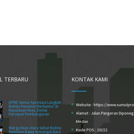
EL TERBARU
KONTAK KAMI
DPRD Sumut Apresiasi Langkah
Website : https://www.sumutpro
Bobby Nasution Berkantor di
Kepulauan Nias, Dinilai
Alamat : Jalan Pangeran Diponeg
Percepat Pembangunan
Medan
Warga Nias Utara Sebut Bobby
Kode POS : 20152
Nasution Bawa Semangat Baru