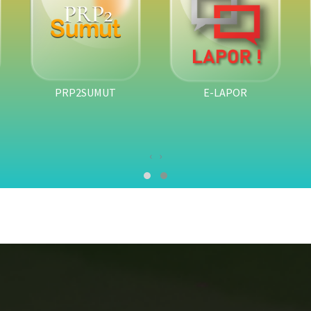
SMART PROVINCE
E-LAPOR
‹
›