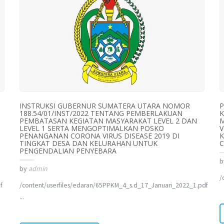
INSTRUKSI GUBERNUR SUMATERA UTARA NOMOR
188.54/01/INST/2022 TENTANG PEMBERLAKUAN
K
PEMBATASAN KEGIATAN MASYARAKAT LEVEL 2 DAN
LEVEL 1 SERTA MENGOPTIMALKAN POSKO
V
PENANGANAN CORONA VIRUS DISEASE 2019 DI
K
TINGKAT DESA DAN KELURAHAN UNTUK
C
PENGENDALIAN PENYEBARA
b
by
admin
/
f
/content/userfiles/edaran/65PPKM_4_s.d_17_Januari_2022_1.pdf
...