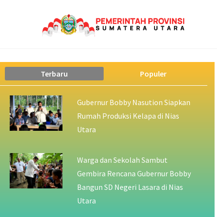
Terbaru
Populer
Gubernur Bobby Nasution Siapkan
Rumah Produksi Kelapa di Nias
Utara
Warga dan Sekolah Sambut
Gembira Rencana Gubernur Bobby
Bangun SD Negeri Lasara di Nias
Utara