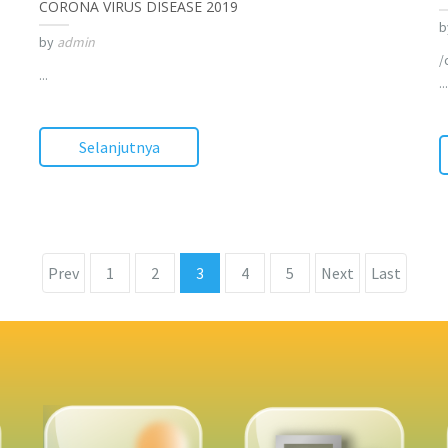
CORONA VIRUS DISEASE 2019
b
by
admin
/
...
...
Selanjutnya
Prev
1
2
3
4
5
Next
Last